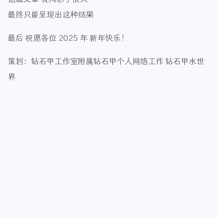
最终只能呈现出这种结果
最后 祝愿各位 2025 年 新年快乐！
策划：钻石甲工作室附属钻石甲个人网络工作 钻石甲水世
界
时间：2025 年 1 月 1 日
zuanshijia 钻石甲
人要成仙，必先疯癫
2024 年度总结报告
原创