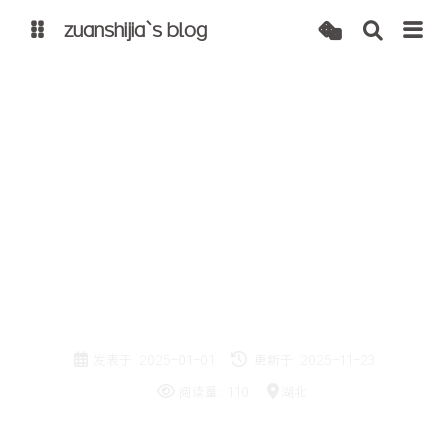
zuanshijia`s blog
博客
自建 cdn
原创
年度报告
2024 年度总结报告
发表于
2025-01-01
更新于
2025-11-23
阅读量:
110
湖北