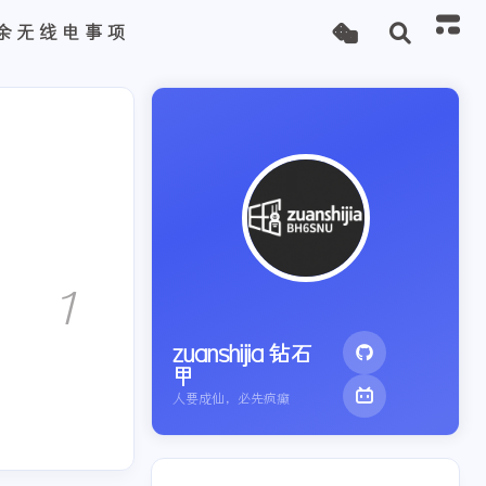
余无线电事项
1
zuanshijia 钻石
甲
人要成仙，必先疯癫